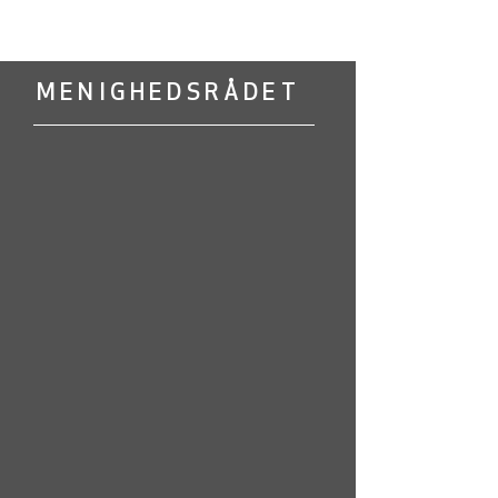
MENIGHEDSRÅDET