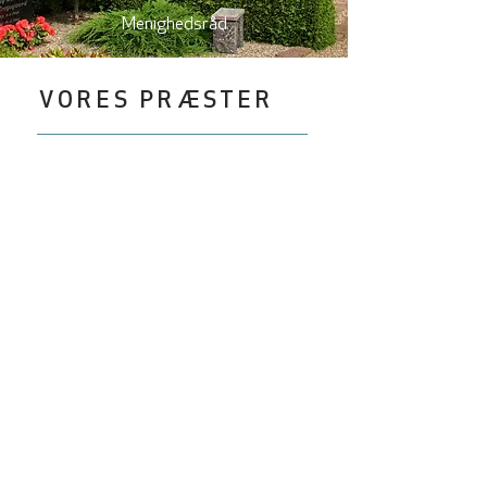
Menighedsråd
VORES PRÆSTER