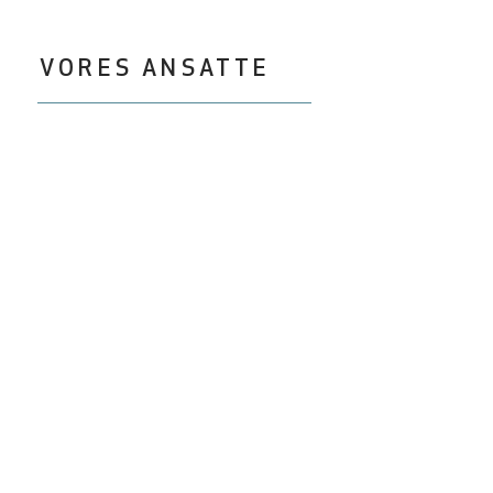
VORES ANSATTE